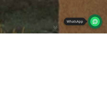
WhatsApp
Ich sitze im Auto.
Die Strecke: 1008 Kilometer
Das Ziel: Ein Archehof für alte und seltene Nutztierrassen
irgendwo im Nirgendwo in Frankreich.
Was und wer erwarten mich?
CeCe (die Bäuerin) und ihr
Lebensgefährten LoLo