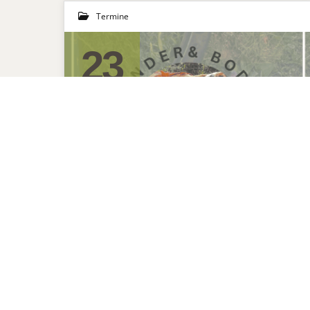
Termine
23
APR. 2026
Tagesworkshop
Körperbänder und