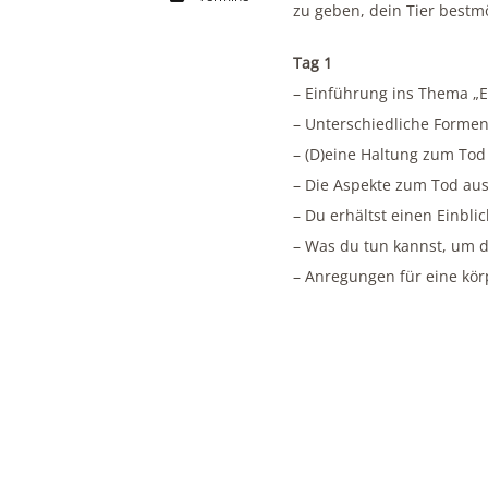
zu geben, dein Tier bestmö
Tag 1
– Einführung ins Thema „Ei
– Unterschiedliche Forme
– (D)eine Haltung zum Tod
– Die Aspekte zum Tod aus 
– Du erhältst einen Einbli
– Was du tun kannst, um d
– Anregungen für eine körp
Lichttherapie, Bachblüten
Wir schauen auf Formen un
Tag 2
– Anregungen für eine körp
Tellington TTouches® zur 