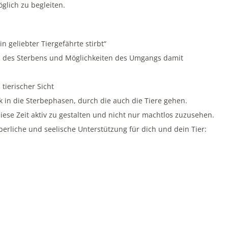
glich zu begleiten.
n geliebter Tiergefährte stirbt“
n des Sterbens und Möglichkeiten des Umgangs damit
tierischer Sicht
ck in die Sterbephasen, durch die auch die Tiere gehen.
iese Zeit aktiv zu gestalten und nicht nur machtlos zuzusehen.
erliche und seelische Unterstützung für dich und dein Tier:
d Möglichkeiten, die es gibt, um die verbliebene gemeinsame Zeit 
erliche und seelische Unterstützung für dich und dein Tier:
Begleitung deines Tieres im Sterbeprozess