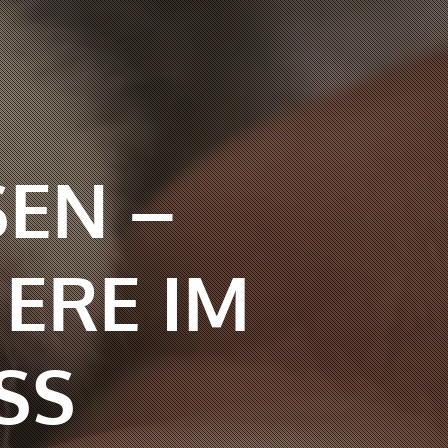
SEN –
IERE IM
SS