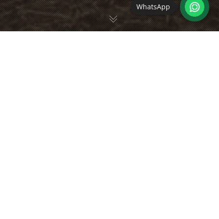
WhatsApp
Da steht er: Itú!
Alter Freund.
Dreißig Jahre ist
der große
Poitou-
Eselhengst nun.
Ich freue mich
riesig, ihn
wieder zu sehen!
Er ist der einzig
verbliebene Esel