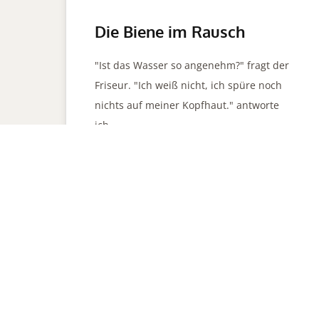
Die Biene im Rausch
"Ist das Wasser so angenehm?" fragt der
Friseur. "Ich weiß nicht, ich spüre noch
nichts auf meiner Kopfhaut." antworte
ich.…
Maike
ICH HABE EIN
FÜR TIERE
2021 BY MAHNERS MEDIA